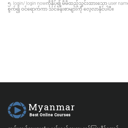
၅. login/ login nowကိုနှိပ်၍ မိမိထည့်သွင်းထားသော user name နှ
စွက်၍ ဝင်ရောက်ကာ သင်ခန်းစာများကို လေ့လာနိုင်ပါပီ။
Myanmar
Best Online Courses