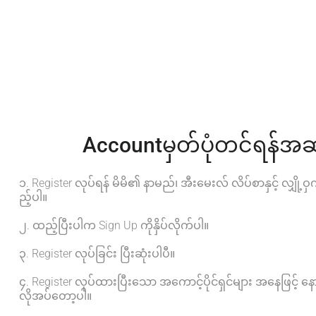
Accountမှတ်ပုံတင်ရန်အဆ
၁. Register လုပ်ရန် မိမိ၏ နာမည်၊ အီးမေးလ် လိပ်စာနှင့် လျှို့ဝှက
ည့်ပါ။
၂. ထည့်ပြီးပါက Sign Up ကိုနှိပ်လိုက်ပါ။
၃. Register လုပ်ခြင်း ပြီးဆုံးပါပီ။
၄. Register လုပ်ထားပြီးသော အကောင့်ပိုင်ရှင်များ အနေဖြင့် နေ
လိုအပ်တော့ပါ။