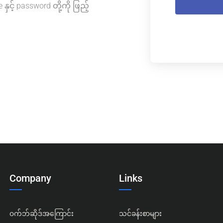
င့် password တို့ကို ဖြည့်
Company
Links
၀က်ဘ်ဆိုဒ်အကြောင်း
သင်ခန်းစာများ