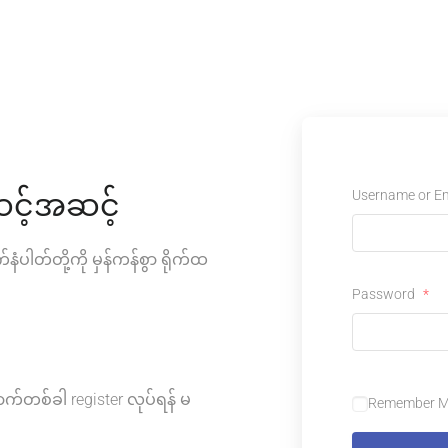
Username or E
င့်အဆင့်
်နံပါတ်တို့ကို မှန်ကန်စွာ ရိုက်ထ
Password
*
ာက်တစ်ခါ register လုပ်ရန် မ
Remember 