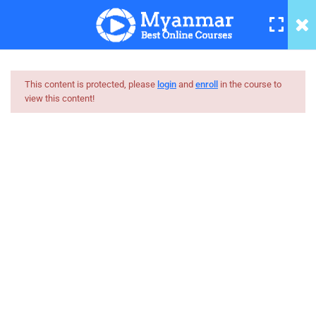
လုပ်နည်း
7 Minutes
Memory(AIT Computer)
ကွန်ပြူတာ virus ရှင်းဖို့အကောင်း
This content is protected, please
login
and
enroll
in the course to
ဆုံး antivirus များစုစည်းမှု ( for
view this content!
PC )
Myanmar
zawgyi font install လုပ်နည်း
Best Online Courses
8 Minutes
ကျွမ်းကျင်သူများထံမှ နည်းစနစ်ကျကျ သင်ကြားနိုင်အောင်
computer မှ music,pic,video ကို
online learning marketplace တစ်ခုအဖြစ် ပါဝင်ကူညီသွားမှာ
iphone သို့ ကူးနည်း (Myanmar)
ဖြစ်ပါတယ်။
7 Minutes
hello@myanmarboc.com
Mandalay, Myanmar.
computer မှ internet/Wifi
password တို့ကို ကြည့်နည်း
3 Minutes
Company
Links
wifi password ပြောင်းနည်း