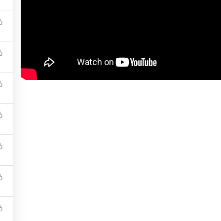
START NOW
Company
Links
၀က်ဘ်ဆိုဒ်အကြောင်း
သင်ခန်းစာများ
ဆက်သွယ်ရန်
ဟောပြောပွဲများ
ကိုယ်ရေးကိုယ်တာ ပေါ်လစီ
အမေးအဖြေများ
စည်းကမ်းနှင့် သတ်မှတ်ချက်
ဘယ်လို မှတ်ပုံတင်မလဲ
များ