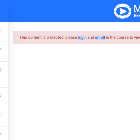
ပင်မစာမျက်နှာ
သင်ခန်းစာများ
ဝက်ဘ်ဆိုဒ်
This content is protected, please
login
and
enroll
in the course to vie
Photoshop
Free