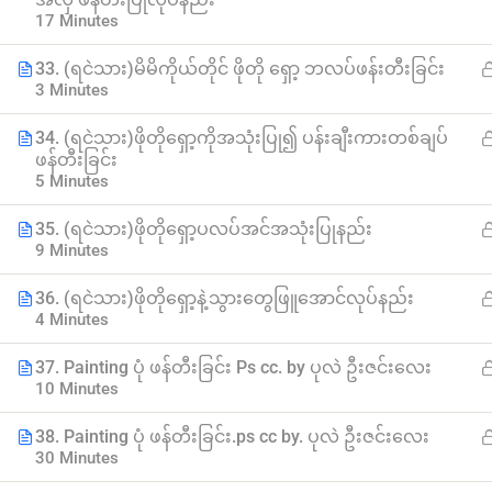
17 Minutes
33. (ရငဲသား)မိမိကိုယ်တိုင် ဖိုတို ရှော့ ဘလပ်ဖန်းတီးခြင်း
3 Minutes
34. (ရငဲသား)ဖိုတိုရှော့ကိုအသုံးပြု၍ ပန်းချီးကားတစ်ချပ်
ဖန်တီးခြင်း
5 Minutes
Myanmar
35. (ရငဲသား)ဖိုတိုရှော့ပလပ်အင်အသုံးပြုနည်း
9 Minutes
Best Online Courses
36. (ရငဲသား)ဖိုတိုရှော့နဲ့သွားတွေဖြူအောင်လုပ်နည်း
4 Minutes
ကျွမ်းကျင်သူများထံမှ နည်းစနစ်ကျကျ သင်ကြားနိုင်အောင်
online learning marketplace တစ်ခုအဖြစ် ပါဝင်ကူညီသွားမှာ
37. Painting ပုံ ဖန်တီးခြင်း Ps cc. by ပုလဲ ဦးဇင်းလေး
ဖြစ်ပါတယ်။
10 Minutes
hello@myanmarboc.com
Mandalay, Myanmar.
38. Painting ပုံ ဖန်တီးခြင်း.ps cc by. ပုလဲ ဦးဇင်းလေး
30 Minutes