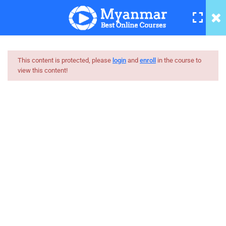
46. Problems on Photoshop
tutorial
13 Minutes
47. How to remove background
on photoshop cs6 tutorial 2
This content is protected, please
login
and
enroll
in the course to
(မြန်မာ)
view this content!
15 Minutes
Myanmar
48. cut background on
Best Online Courses
photoshop tutorial 1
12 Minutes
ကျွမ်းကျင်သူများထံမှ နည်းစနစ်ကျကျ သင်ကြားနိုင်အောင်
online learning marketplace တစ်ခုအဖြစ် ပါဝင်ကူညီသွားမှာ
49. ဗွီနိုင်းဆိုဒ်ဖော်နည်း
ဖြစ်ပါတယ်။
6 Minutes
hello@myanmarboc.com
50. Photoshop 3D Text ပြုလုပ်
Mandalay, Myanmar.
နည်း (တစ်ကိုယ်တော်နည်းပညာ)
9 Minutes
Company
Links
51. စာလုံး အလှရေးနည်း