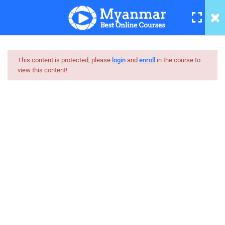
23
Section - 1
This content is protected, please
login
and
enroll
in the course to
view this content!
Myanmar
10
Section - 2
Best Online Courses
Introduction to Pandas
ကျွမ်းကျင်သူများထံမှ နည်းစနစ်ကျကျ သင်ကြားနိုင်အောင်
10 Minutes
online learning marketplace တစ်ခုအဖြစ် ပါဝင်ကူညီသွားမှာ
ဖြစ်ပါတယ်။
Lab – Introduction to Pandas
12 Minutes
hello@myanmarboc.com
Mandalay, Myanmar.
Reading Data with Pandas
9 Minutes
Company
Links
Lab – Reading Data with
Pandas