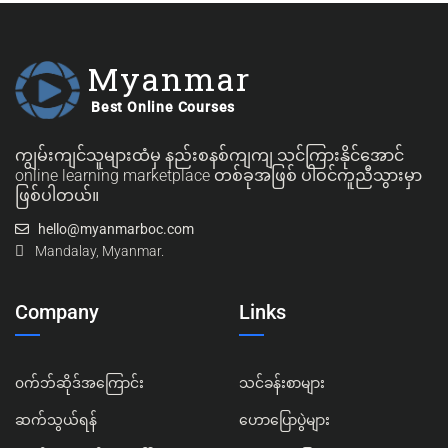
Myanmar
Best Online Courses
ကျွမ်းကျင်သူများထံမှ နည်းစနစ်ကျကျ သင်ကြားနိုင်အောင်
online learning marketplace တစ်ခုအဖြစ် ပါဝင်ကူညီသွားမှာ
ဖြစ်ပါတယ်။
hello@myanmarboc.com
Mandalay, Myanmar.
Company
Links
၀က်ဘ်ဆိုဒ်အကြောင်း
သင်ခန်းစာများ
ဆက်သွယ်ရန်
ဟောပြောပွဲများ