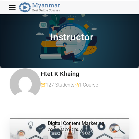
Instructor
Htet K Khaing
127 Students
1 Course
Digital Content Marketing
သင်ခန်းစာများ