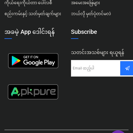
ကိုယ်ရေးကိုယ်တာ ပေါ်လစီ
အမေးအဖြေများ
စည်းကမ်းနှင့် သတ်မှတ်ချက်များ
ဘယ်လို မှတ်ပုံတင်မလဲ
အခမဲ့ App ဒေါင်းရန်
Subscribe
သတင်းအသစ်များ ရယူရန်