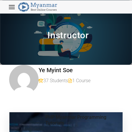
Instructor
Ye Myint Soe
37 Students
1 Course
PHP Myanmar Programming
Tutorials