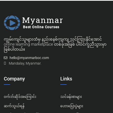
Myanmar
Best Online Courses
ကျွမ်းကျင်သူများထံမှ နည်းစနစ်ကျကျ သင်ကြားနိုင်အောင်
online learning marketplace တစ်ခုအဖြစ် ပါဝင်ကူညီသွားမှာ
ဖြစ်ပါတယ်။
hello@myanmarboc.com
Mandalay, Myanmar.
Company
Links
၀က်ဘ်ဆိုဒ်အကြောင်း
သင်ခန်းစာများ
ဆက်သွယ်ရန်
ဟောပြောပွဲများ