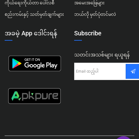
ကိုယ်ရေးကိုယ်တာ ပေါ်လစီ
အမေးအဖြေများ
စည်းကမ်းနှင့် သတ်မှတ်ချက်များ
ဘယ်လို မှတ်ပုံတင်မလဲ
အခမဲ့ App ဒေါင်းရန်
Subscribe
သတင်းအသစ်များ ရယူရန်