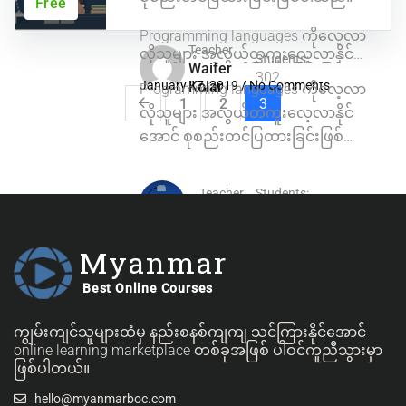
Free
Programming languages ကိုလေ့လာ
Teacher
လိုသူများ အလွယ်တကူးလေ့လာနိုင်
Students:
Waifer
အောင် စုစည်းတင်ပြထားခြင်းဖြစ်
302
January 17, 2019
Kolar
/
No Comments
Programming languages ကိုလေ့လာ
ပါသည်။
1
2
3
လိုသူများ အလွယ်တကူးလေ့လာနိုင်
အောင် စုစည်းတင်ပြထားခြင်းဖြစ်
ပါသည်။
Teacher
Students:
Mkkh
111
January 15, 2019
/
No Comments
Myanmar
Best Online Courses
ကျွမ်းကျင်သူများထံမှ နည်းစနစ်ကျကျ သင်ကြားနိုင်အောင်
online learning marketplace တစ်ခုအဖြစ် ပါဝင်ကူညီသွားမှာ
ဖြစ်ပါတယ်။
hello@myanmarboc.com