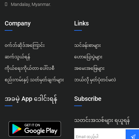
Mandalay, Myanmar.
Company
Links
၀က်ဘ်ဆိုဒ်အကြောင်း
သင်ခန်းစာများ
ဆက်သွယ်ရန်
ဟောပြောပွဲများ
ကိုယ်ရေးကိုယ်တာ ပေါ်လစီ
အမေးအဖြေများ
စည်းကမ်းနှင့် သတ်မှတ်ချက်များ
ဘယ်လို မှတ်ပုံတင်မလဲ
အခမဲ့ App ဒေါင်းရန်
Subscribe
သတင်းအသစ်များ ရယူရန်