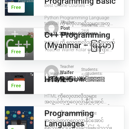
Programming Basic
အသုံးချပရိုဂရမ်များ၏အစိတ်အပိုင်း
ပေးထားပါသည်။ How does
Ionic...
Best Online Courses –
များဖြစ်သည်။ မြန်မာဘာသာဖြင့်
Free
JavaScript runtime work JavaScript
MySQL Database သင်ခန်စားကို
MyanmarBOC
Python Programming Language
က နေရာတိုင်းမှာ သုံးလာတယ်
အခမဲ့ ‌‌လေ့လာနိုင်ရန် အကောင်းဆုံး...
Teacher
tutorial ကို လေ့လာလိုသူများအတွက်
Students:
အသုံးဝင်လာတယ်။ Backend မှာ
Post
Teacher Waifer Kolar မှသင်ကြားထား
268
C++ Programming
Node.js , front end ဘက်မှာ Angular,
May 31, 2019
Admin
/
No Comments
Python Programming Language
သော အကောင်းဆုံး Tutorial video
React, Mobile ဘက်မှာ React Native,
များဖြင့် MMBOCတွင် register လုပ်ရုံး
tutorial ကို လေ့လာလိုသူများအတွက်
(Myanmar – မြန်မာ)
နှင့် အခမဲ့ သင်ယူနိုင်ပါသည်။
Ionic...
Teacher Waifer Kolar မှသင်ကြားထား
Free
သော အကောင်းဆုံး Tutorial video
များဖြင့် MMBOCတွင် register လုပ်ရုံး
Teacher
Students:
နှင့် အခမဲ့ သင်ယူနိုင်ပါသည်။
Waifer
Teacher
Students:
594
HTML 5
January 29, 2019
Kolar
/
No Comments
ProgrammingMM
310
January 24, 2019
/
No Comments
Free
HTML ကိုလေ့လာလိုသူများ
အလွယ်တကူလေ့လာနိုင်အောင်
စုစည်းတင်ပြထားခြင်းဖြစ်ပါသည်။
Programming
HTML ကိုလေ့လာလိုသူများ
အလွယ်တကူလေ့လာနိုင်အောင်
Languages
စုစည်းတင်ပြထားခြင်းဖြစ်ပါသည်။