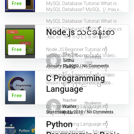
Free
MySQL Database Tutorial What is
MySQL Database? MySQL (/ˌmaɪˌɛs
ˌkjuːˈɛl/ “My S-Q-L”) is an open-
MySQL Database Tutorial What is
source relational database
management system (RDBMS). Its
MySQL Database? MySQL (/ˌmaɪˌɛs
Node.js သင်ခန်းစာ
name is a combination of “My”, the
ˌkjuːˈɛl/ “My S-Q-L”) is an open-
name of co-founder Michael
source relational database
Widenius’s daughter, and “SQL”, the
Free
Node JS Beginner Tutorial ကို
abbreviation for Structured Query
management system (RDBMS). Its
Teacher
လေ့လာနိုင်ရန်အကောင်းဆုံး Video
Language. Database ဆိုတာကတော့
Students:
name is a combination of “My”, the
Sithu
lesson များကိုစုစည်းတင်ပြထား
ဒေတာများကိုစနစ်တကျစုစည်းထား
288
January 15, 2020
Paing
/
No Comments
Node JS Beginner Tutorial ကို
ပါသည်။ Node is an open source,
name of co-founder Michael
ခြင်းဖြစ်သည်။ ကွန်ပျူတာဒေတာဘေ့
cross-platform runtime environment
လေ့လာနိုင်ရန်အကောင်းဆုံး Video
စ်တွင်သိမ်းဆည်းထားသော
Widenius’s daughter, and “SQL”, the
C Programming
for developing server-side and
အချက်အလက်များထပ်မံထည့်သွင်း
lesson များကိုစုစည်းတင်ပြထား
abbreviation for Structured Query
networking applications. Node JS
Language
ရန်၊ MySQL ဆာဗာကဲ့သို့သောဒေတာ
ပါသည်။ Node is an open source,
Language. Many men experience
Beginner Tutorial ၏ သင်ခန်စား
ဘေ့စ်စီမံခန့်ခွဲမှုစနစ်လိုအပ်သည်။
Free
များသည် မြန်မာဘာသာဖြင့် သင်ကြား
cross-platform runtime environment
challenges in their intimate lives
ကွန်ပျူတာများသည်အချက်အလက်
Teacher
ပေးထားပါသည်။ How does
Students:
အမြောက်အများကိုကိုင်တွယ်ရာတွင်
for developing server-side and
C Programming Language ကို
Waifer
that can be both stressful and...
JavaScript runtime work JavaScript
102
အလွန်ကောင်းမွန်သောကြောင့်ဒေတာ
လေ့လာရအောင်ဗျာ…. Myanmar
September 11, 2019
Kolar
/
No Comments
networking applications. Node JS
က နေရာတိုင်းမှာ သုံးလာတယ်
ဘေ့စ်စီမံခန့်ခွဲမှုစနစ်များသည်
Best Online Courses –
အသုံးဝင်လာတယ်။ Backend မှာ
Beginner Tutorial ၏ သင်ခန်စား
Python
ကွန်ပျူတာအတွက်သီးခြား
C Programming Language ကို
MyanmarBOC
Node.js , front end ဘက်မှာ Angular,
အသုံးအဆောင်များသို့မဟုတ်အခြား
များသည် မြန်မာဘာသာဖြင့် သင်ကြား
လေ့လာရအောင်ဗျာ…. Myanmar
React, Mobile ဘက်မှာ React Native,