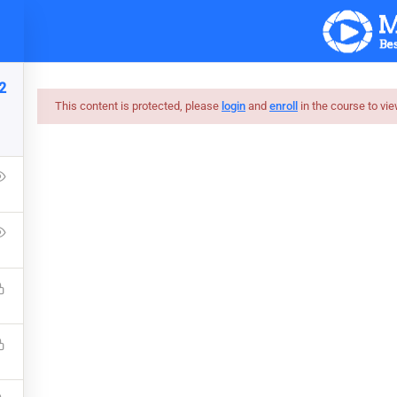
ပင်မစာမျက်နှာ
သင်ခန်းစာများ
ဝက်ဘ်ဆိုဒ်
2
This content is protected, please
login
and
enroll
in the course to vie
glish Sentence Struct
Free