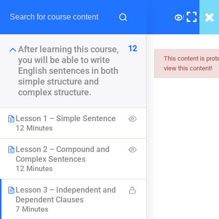
12
After learning this course,
This content is pro
you will be able to write
view this content!
English sentences in both
Myanmar
simple structure and
complex structure.
Best Online Courses
Lesson 1 – Simple Sentence
ကျွမ်းကျင်သူများထံမှ နည်းစနစ်ကျကျ သင်ကြားနိုင်အောင်
12 Minutes
online learning marketplace တစ်ခုအဖြစ် ပါဝင်ကူညီသွားမှာ
ဖြစ်ပါတယ်။
Lesson 2 – Compound and
hello@myanmarboc.com
Complex Sentences
12 Minutes
Mandalay, Myanmar.
Lesson 3 – Independent and
Company
Links
Dependent Clauses
7 Minutes