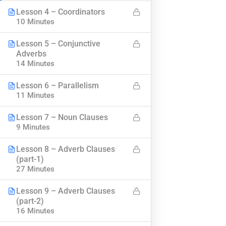
Lesson 4 – Coordinators
၀က်ဘ်ဆိုဒ်အကြောင်း
သင်ခန်းစာများ
10 Minutes
ဆက်သွယ်ရန်
ဟောပြောပွဲများ
Lesson 5 – Conjunctive
ကိုယ်ရေးကိုယ်တာ ပေါ်လစီ
အမေးအဖြေများ
Adverbs
14 Minutes
စည်းကမ်းနှင့် သတ်မှတ်ချက်များ
ဘယ်လို မှတ်ပုံတင်မလဲ
Lesson 6 – Parallelism
11 Minutes
အခမဲ့ App ဒေါင်းရန်
Subscribe
Lesson 7 – Noun Clauses
9 Minutes
သတင်းအသစ်များ ရယူရန်
Lesson 8 – Adverb Clauses
(part-1)
27 Minutes
Lesson 9 – Adverb Clauses
(part-2)
16 Minutes