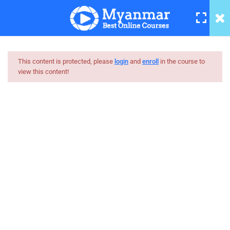
08 Form Validation Part 1
17 Minutes
09 Form Validation Part 2
14 Minutes
This content is protected, please
login
and
enroll
in the course to
view this content!
10 How does session work &
Myanmar
Login part 1
20 Minutes
Best Online Courses
11 Login part 2
ကျွမ်းကျင်သူများထံမှ နည်းစနစ်ကျကျ သင်ကြားနိုင်အောင်
18 Minutes
online learning marketplace တစ်ခုအဖြစ် ပါဝင်ကူညီသွားမှာ
ဖြစ်ပါတယ်။
12 Login Part 3
11 Minutes
hello@myanmarboc.com
Mandalay, Myanmar.
13 How to do Logout in PHP
8 Minutes
Company
Links
14 Display admin info & display
all user list in admin dashboard