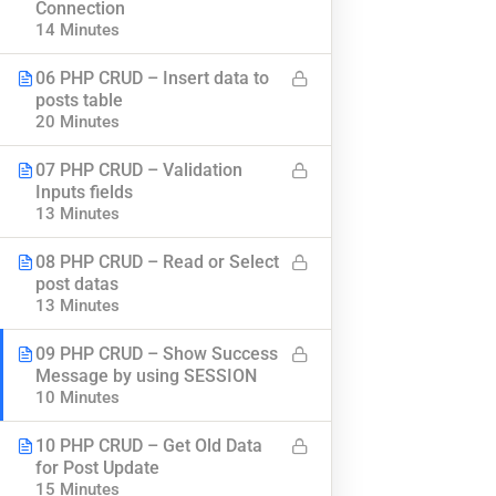
Connection
14 Minutes
၀က်ဘ်ဆိုဒ်အကြောင်း
သင်ခန်းစာများ
ဆက်သွယ်ရန်
ဟောပြောပွဲများ
06 PHP CRUD – Insert data to
posts table
ကိုယ်ရေးကိုယ်တာ ပေါ်လစီ
အမေးအဖြေများ
20 Minutes
စည်းကမ်းနှင့် သတ်မှတ်ချက်များ
ဘယ်လို မှတ်ပုံတင်မလဲ
07 PHP CRUD – Validation
Inputs fields
13 Minutes
အခမဲ့ App ဒေါင်းရန်
Subscribe
08 PHP CRUD – Read or Select
post datas
သတင်းအသစ်များ ရယူရန်
13 Minutes
09 PHP CRUD – Show Success
Message by using SESSION
10 Minutes
10 PHP CRUD – Get Old Data
for Post Update
15 Minutes