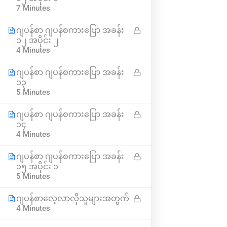
7 Minutes
၀က်ဘ်ဆိုဒ်အကြောင်း
သင်ခန်းစာများ
ဂျပန်စာ ဂျပန်စကားပြော အခန်း
ဆက်သွယ်ရန်
ဟောပြောပွဲများ
၁၂ အပိုင်း ၂
4 Minutes
ကိုယ်ရေးကိုယ်တာ ပေါ်လစီ
အမေးအဖြေများ
စည်းကမ်းနှင့် သတ်မှတ်ချက်များ
ဘယ်လို မှတ်ပုံတင်မလဲ
ဂျပန်စာ ဂျပန်စကားပြော အခန်း
၁၃
5 Minutes
အခမဲ့ App ဒေါင်းရန်
Subscribe
ဂျပန်စာ ဂျပန်စကားပြော အခန်း
၁၄
4 Minutes
သတင်းအသစ်များ ရယူရန်
ဂျပန်စာ ဂျပန်စကားပြော အခန်း
၁၅ အပိုင်း ၁
5 Minutes
ဂျပန်စာလေ့လာလိုသူများအတွက်
4 Minutes