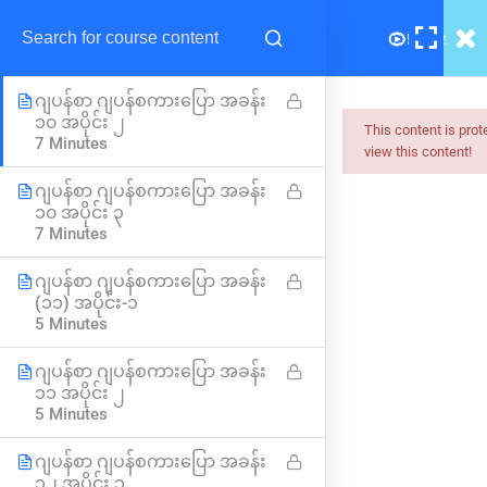
ဂျပန်စာ ဂျပန်စကားပြော အခန်း
၁၀ အပိုင်း ၁
7 Minutes
ဂျပန်စာ ဂျပန်စကားပြော အခန်း
၁၀ အပိုင်း ၂
This content is pro
7 Minutes
view this content!
Myanmar
ဂျပန်စာ ဂျပန်စကားပြော အခန်း
၁၀ အပိုင်း ၃
Best Online Courses
7 Minutes
ကျွမ်းကျင်သူများထံမှ နည်းစနစ်ကျကျ သင်ကြားနိုင်အောင်
ဂျပန်စာ ဂျပန်စကားပြော အခန်း
online learning marketplace တစ်ခုအဖြစ် ပါဝင်ကူညီသွားမှာ
(၁၁) အပိုင်း-၁
ဖြစ်ပါတယ်။
5 Minutes
hello@myanmarboc.com
ဂျပန်စာ ဂျပန်စကားပြော အခန်း
Mandalay, Myanmar.
၁၁ အပိုင်း ၂
5 Minutes
Company
Links
ဂျပန်စာ ဂျပန်စကားပြော အခန်း
၁၂ အပိုင်း ၁