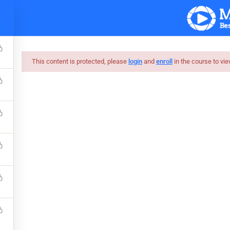
ပင်မစာမျက်နှာ
သင်ခန်းစာများ
ဝက်ဘ်ဆိုဒ်
This content is protected, please
login
and
enroll
in the course to vie
ဘာသာစကားမ်ား
Free