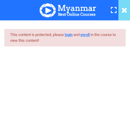
part-28
10 Minutes
Learning & Training Japan
part-29
20 Minutes
This content is protected, please
login
and
enroll
in the course to
view this content!
Learning & Training Japan
Myanmar
part-30
14 Minutes
Best Online Courses
Learning & Training Japan
ကျွမ်းကျင်သူများထံမှ နည်းစနစ်ကျကျ သင်ကြားနိုင်အောင်
part-31
online learning marketplace တစ်ခုအဖြစ် ပါဝင်ကူညီသွားမှာ
17 Minutes
ဖြစ်ပါတယ်။
Learning & Training Japan
hello@myanmarboc.com
part-32
Mandalay, Myanmar.
15 Minutes
Company
Links
Learning & Training Japan
part-33
14 Minutes