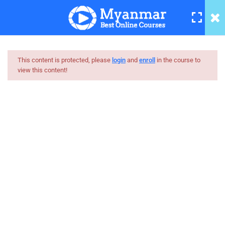
ဂျပန်စာ ဂျပန်စကားပြော အပိုင်း
၄
16 Minutes
Japanese Conversation
Lesson-5 ဂျပန်စာဂျပန်
This content is protected, please
login
and
enroll
in the course to
စကားပြော အခန်း၅
view this content!
7 Minutes
Myanmar
ဂျပန်စာဂျပန်စကားပြော အခန်း၆
Best Online Courses
12 Minutes
ကျွမ်းကျင်သူများထံမှ နည်းစနစ်ကျကျ သင်ကြားနိုင်အောင်
ဂျပန်စာ ဂျပန်စကားပြော အပိုင်း
online learning marketplace တစ်ခုအဖြစ် ပါဝင်ကူညီသွားမှာ
၇
ဖြစ်ပါတယ်။
12 Minutes
hello@myanmarboc.com
ဂျပန်စာ ဂျပန်စကားပြော အပိုင်း
Mandalay, Myanmar.
၈
12 Minutes
Company
Links
ဂျပန်စာ ဂျပန်စကားပြော အပိုင်း
၉