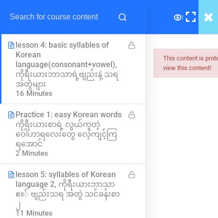
Korean Language ကိုရီးယား
ဘာသာရဲ့ သရအတွဲများ
6 Minutes
lesson 4: basic syllables of
Korean
This content is pro
language(consonant+vowel),
view this content!
ကိုရီးယားဘာသာရဲ့ဗျည်းနဲ့ သရ
Myanmar
အတွဲများ
16 Minutes
Best Online Courses
Practice 1: easy Korean words
ကျွမ်းကျင်သူများထံမှ နည်းစနစ်ကျကျ သင်ကြားနိုင်အောင်
ကိုရီးယားစာရဲ့ လွယ်ကူတဲ့
online learning marketplace တစ်ခုအဖြစ် ပါဝင်ကူညီသွားမှာ
ဝေါဟာရလေးတွေ လေ့ကျင့်ကြ
ဖြစ်ပါတယ်။
ရအောင်
2 Minutes
hello@myanmarboc.com
Mandalay, Myanmar.
lesson 5: syllables of Korean
language 2, ကိုရီးယားဘာသာ
ဧ။် ဗျည်းသရ အတွဲ သင်ခန်းစာ
Company
Links
၂
11 Minutes