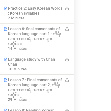
၀က်ဘ်ဆိုဒ်အကြောင်း
သင်ခန်းစာများ
Practice 2: Easy Korean Words
: Korean syllables:
ဆက်သွယ်ရန်
ဟောပြောပွဲများ
2 Minutes
ကိုယ်ရေးကိုယ်တာ ပေါ်လစီ
အမေးအဖြေများ
Lesson 6: final consonants of
Korean language part 1 : ကိုရီး
စည်းကမ်းနှင့် သတ်မှတ်ချက်များ
ဘယ်လို မှတ်ပုံတင်မလဲ
ယားဘာသာရဲ့ အသတ်များ
အပိုင်း ၁
14 Minutes
အခမဲ့ App ဒေါင်းရန်
Subscribe
Language study with Chan
Chan
သတင်းအသစ်များ ရယူရန်
10 Minutes
Lesson 7 : Final consonants of
Korean language part 2, ကိုရီး
ယားဘာသာရဲ့ အသတ်များ
အပိုင်း ၂
29 Minutes
Lesson 8: Reading Korean