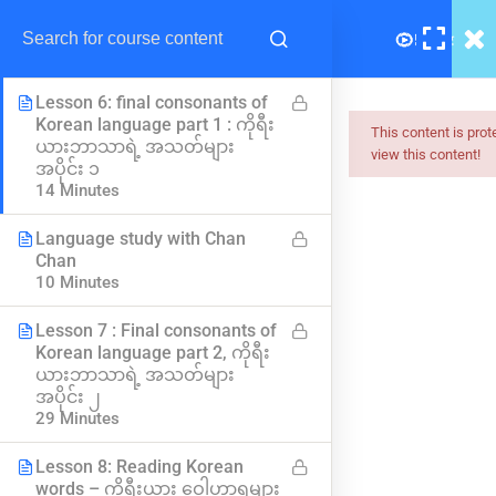
Practice 2: Easy Korean Words
: Korean syllables:
2 Minutes
Lesson 6: final consonants of
Korean language part 1 : ကိုရီး
This content is pro
ယားဘာသာရဲ့ အသတ်များ
view this content!
အပိုင်း ၁
Myanmar
14 Minutes
Best Online Courses
Language study with Chan
Chan
ကျွမ်းကျင်သူများထံမှ နည်းစနစ်ကျကျ သင်ကြားနိုင်အောင်
10 Minutes
online learning marketplace တစ်ခုအဖြစ် ပါဝင်ကူညီသွားမှာ
ဖြစ်ပါတယ်။
Lesson 7 : Final consonants of
Korean language part 2, ကိုရီး
hello@myanmarboc.com
ယားဘာသာရဲ့ အသတ်များ
Mandalay, Myanmar.
အပိုင်း ၂
29 Minutes
Company
Links
Lesson 8: Reading Korean
words – ကိုရီးယား ဝေါဟာရများ