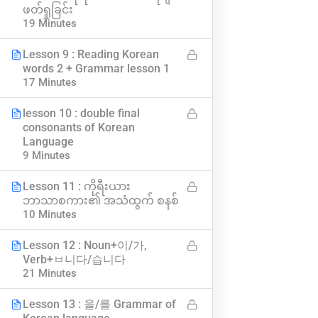
ဖတ်ရှုခြင်း
၀က်ဘ်ဆိုဒ်အကြောင်း
သင်ခန်းစာများ
19 Minutes
ဆက်သွယ်ရန်
ဟောပြောပွဲများ
Lesson 9 : Reading Korean
words 2 + Grammar lesson 1
ကိုယ်ရေးကိုယ်တာ ပေါ်လစီ
အမေးအဖြေများ
17 Minutes
စည်းကမ်းနှင့် သတ်မှတ်ချက်များ
ဘယ်လို မှတ်ပုံတင်မလဲ
lesson 10 : double final
consonants of Korean
အခမဲ့ App ဒေါင်းရန်
Subscribe
Language
9 Minutes
Lesson 11 : ကိုရီးယား
သတင်းအသစ်များ ရယူရန်
ဘာသာစကား၏ အသံထွက် စနစ်
10 Minutes
Lesson 12 : Noun+이/가,
Verb+ㅂ니다/습니다
21 Minutes
Lesson 13 : 을/를 Grammar of