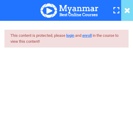
Basic Networking Tutorial – 04
7 Minutes
Basic Networking Tutorial – 05
6 Minutes
This content is protected, please
login
and
enroll
in the course to
view this content!
Basic Networking Tutorial – 06
Myanmar
6 Minutes
Best Online Courses
Basic Networking Tutorial – 07
10 Minutes
ကျွမ်းကျင်သူများထံမှ နည်းစနစ်ကျကျ သင်ကြားနိုင်အောင်
online learning marketplace တစ်ခုအဖြစ် ပါဝင်ကူညီသွားမှာ
Basic Networking Tutorial – 08
ဖြစ်ပါတယ်။
8 Minutes
hello@myanmarboc.com
Basic Networking Tutorial – 09
Mandalay, Myanmar.
5 Minutes
Company
Links
Basic Networking Tutorial – 10
5 Minutes