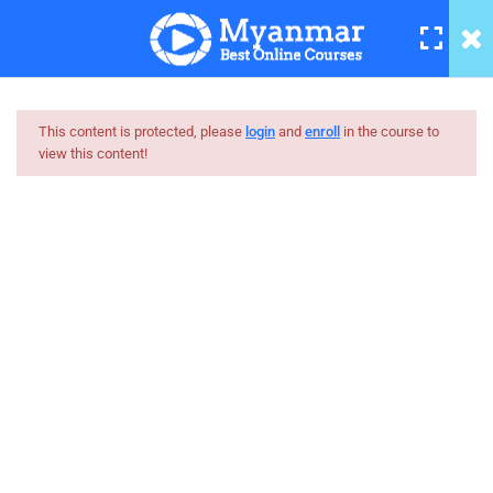
Basic Networking Tutorial – 10
5 Minutes
Basic Networking Tutorial – 11
5 Minutes
This content is protected, please
login
and
enroll
in the course to
view this content!
Basic Networking Tutorial – 12
Myanmar
5 Minutes
Best Online Courses
Basic Networking Tutorial – 13
4 Minutes
ကျွမ်းကျင်သူများထံမှ နည်းစနစ်ကျကျ သင်ကြားနိုင်အောင်
online learning marketplace တစ်ခုအဖြစ် ပါဝင်ကူညီသွားမှာ
Basic Networking Tutorial – 14
ဖြစ်ပါတယ်။
2 Minutes
hello@myanmarboc.com
Basic Networking Tutorial – 15
Mandalay, Myanmar.
6 Minutes
Company
Links
Basic Networking Tutorial – 16
3 Minutes