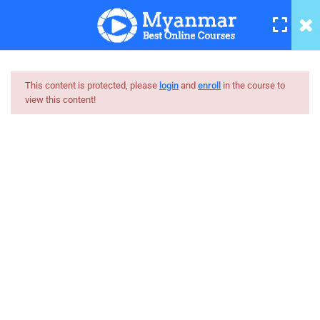
Basic Networking Tutorial – 24
6 Minutes
Basic Networking Tutorial – 25
25 Minutes
This content is protected, please
login
and
enroll
in the course to
view this content!
Basic Networking Tutorial – 26
Myanmar
5 Minutes
Best Online Courses
Basic Networking Tutorial – 27
3 Minutes
ကျွမ်းကျင်သူများထံမှ နည်းစနစ်ကျကျ သင်ကြားနိုင်အောင်
online learning marketplace တစ်ခုအဖြစ် ပါဝင်ကူညီသွားမှာ
Basic Networking Tutorial – 28
ဖြစ်ပါတယ်။
7 Minutes
hello@myanmarboc.com
Basic Networking Tutorial – 29
Mandalay, Myanmar.
8 Minutes
Company
Links
Basic Networking Tutorial – 30
3 Minutes