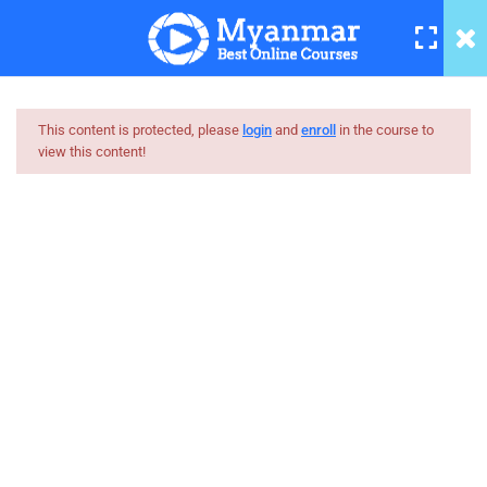
internet cables & NIC part
2/10(Myanmar)
7 Minutes
Servers/Clients/Host part
This content is protected, please
login
and
enroll
in the course to
3/10(Myanmar)
view this content!
13 Minutes
Myanmar
P2P/LAN/MAN/WAN part
Best Online Courses
4/10(Myanmar)
7 Minutes
ကျွမ်းကျင်သူများထံမှ နည်းစနစ်ကျကျ သင်ကြားနိုင်အောင်
online learning marketplace တစ်ခုအဖြစ် ပါဝင်ကူညီသွားမှာ
OSI Model part 5/10(Myanmar)
ဖြစ်ပါတယ်။
8 Minutes
hello@myanmarboc.com
Domain Name
Mandalay, Myanmar.
System_Bandwidth part
6/10(Myanmar)
Company
7 Minutes
Links
TCP/ IP part 7/10(Myanmar)