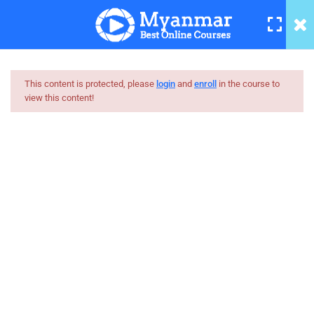
Basic Networking Tutorial – 12
5 Minutes
Basic Networking Tutorial – 13
4 Minutes
This content is protected, please
login
and
enroll
in the course to
view this content!
Basic Networking Tutorial – 14
Myanmar
2 Minutes
Best Online Courses
Basic Networking Tutorial – 15
6 Minutes
ကျွမ်းကျင်သူများထံမှ နည်းစနစ်ကျကျ သင်ကြားနိုင်အောင်
online learning marketplace တစ်ခုအဖြစ် ပါဝင်ကူညီသွားမှာ
Basic Networking Tutorial – 16
ဖြစ်ပါတယ်။
3 Minutes
hello@myanmarboc.com
Basic Networking Tutorial – 17
Mandalay, Myanmar.
4 Minutes
Company
Links
Basic Networking Tutorial – 18
2 Minutes